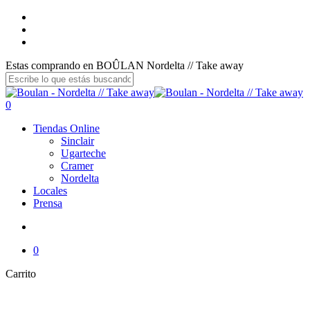
Skip
facebook
to
instagram
main
email
content
Estas comprando en BOÛLAN Nordelta // Take away
Close
Search
search
0
Menu
Tiendas Online
Sinclair
Ugarteche
Cramer
Nordelta
Locales
Prensa
search
0
Cerrar
Carrito
Carrito