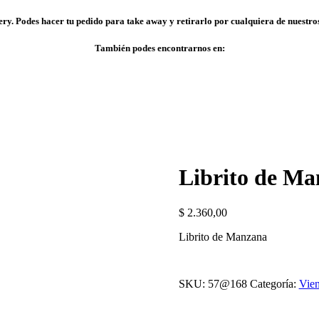
ry. Podes hacer tu pedido para take away y retirarlo por cualquiera de nuestros
También podes encontrarnos en:
Librito de M
$
2.360,00
Librito de Manzana
SKU:
57@168
Categoría:
Vien