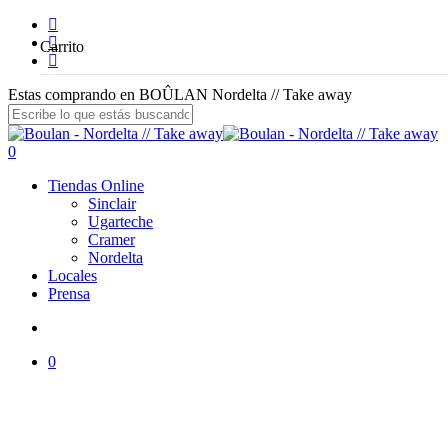
Skip
facebook
to
instagram
Carrito
main
email
content
Estas comprando en BOÛLAN Nordelta // Take away
Close
Search
search
0
Menu
Tiendas Online
Sinclair
Ugarteche
Cramer
Nordelta
Locales
Prensa
search
0