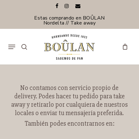
Skip
facebook
instagram
email
to
main
Estas comprando en BOÛLAN
content
Nordelta // Take away
Menu
search
No contamos con servicio propio de
delivery. Podes hacer tu pedido para take
away y retirarlo por cualquiera de nuestros
locales o enviar tu mensajería preferida.
También podes encontrarnos en: