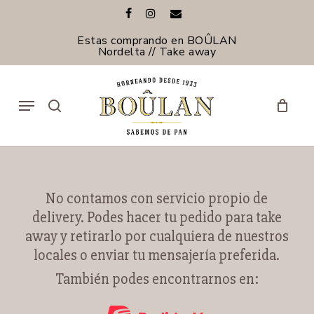
Skip
facebook
instagram
email
to
main
Estas comprando en BOÛLAN
content
Nordelta // Take away
Menu
search
No contamos con servicio propio de
delivery. Podes hacer tu pedido para take
away y retirarlo por cualquiera de nuestros
locales o enviar tu mensajería preferida.
También podes encontrarnos en: