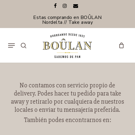
Skip
facebook
instagram
email
to
main
Estas comprando en BOÛLAN
content
Nordelta // Take away
Menu
search
No contamos con servicio propio de
delivery. Podes hacer tu pedido para take
away y retirarlo por cualquiera de nuestros
locales o enviar tu mensajería preferida.
También podes encontrarnos en: