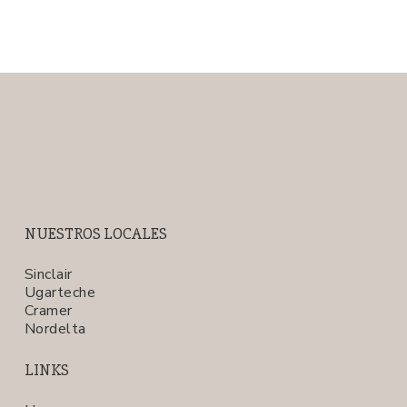
NUESTROS LOCALES
Sinclair
Ugarteche
Cramer
Nordelta
LINKS