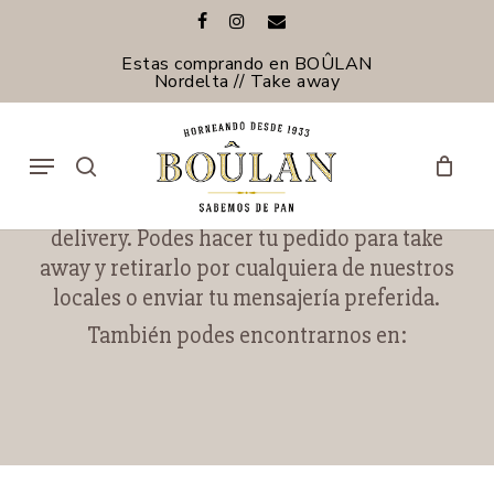
Skip
facebook
instagram
email
to
main
Estas comprando en BOÛLAN
content
Nordelta // Take away
Menu
search
No contamos con servicio propio de
delivery. Podes hacer tu pedido para take
away y retirarlo por cualquiera de nuestros
locales o enviar tu mensajería preferida.
También podes encontrarnos en: