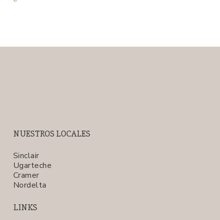
NUESTROS LOCALES
Sinclair
Ugarteche
Cramer
Nordelta
LINKS